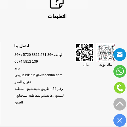
التعليمات
اتصل بنا
الهاتف:
+86 571 8811 5720 / +86
139 5812 6574
تيك توك
ال
بريد
WhatsApp
info@wrenchina.com
الالكتروني:
عنوان المقر:
رقم 24 ، طريق شينغشينغ ، منطقة
لينبينغ ، هانغتشو بمقاطعة تشجيانغ ،
الصين