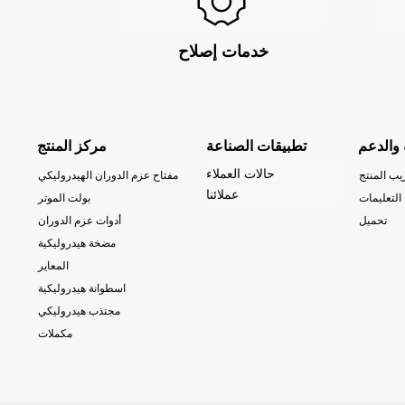
خدمات إصلاح
 والدعم
تطبيقات الصناعة
مركز المنتج
حالات العملاء
يب المنتج
مفتاح عزم الدوران الهيدروليكي
عملائنا
التعليمات
بولت الموتر
تحميل
أدوات عزم الدوران
مضخة هيدروليكية
المعاير
اسطوانة هيدروليكية
مجتذب هيدروليكي
مكملات