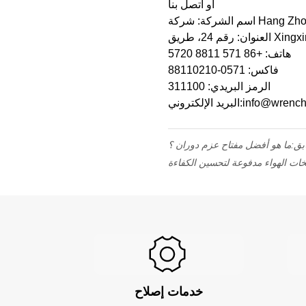
أو اتصل بنا
هاتف: +86 571 8811 5720
فاكس: 0571-88110210
الرمز البريدي: 311100
وني:info@wrenchina.com
بق:
ما هو أفضل مفتاح عزم دوران ؟
ات الهواء مدفوعة لتحسين الكفاءة
خدمات إصلاح