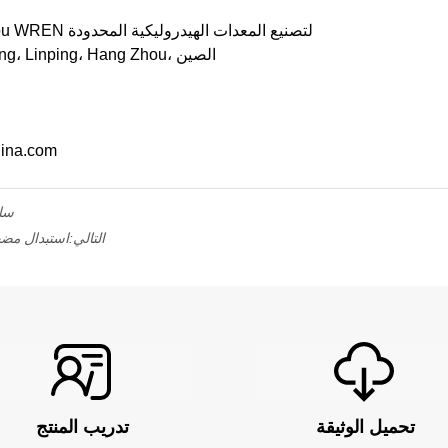
اسم الشركة: شركة Hang Zhou WREN لتصنيع المعدات الهيدروليكية المحدودة
العنوان: رقم 24، طريق Xingxing، Linping، Hang Zhou، الصين
البريد الإلكتر
سا
التالي:
استبدال مضخ
تحميل الوثيقة
تدريب المنتج