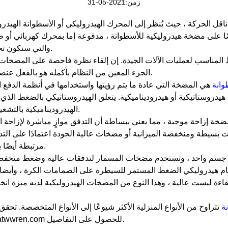
زمن:2021-05-31
قل الحركة ، حيث يُنظر إلى المحرك الهيدروليكي أو الأسطوانة الهيدرول
يضًا على مضخة هيدروليكية للأسطوانة ، مدفوعة إما بمحرك كهربائي أو ط
والتي ستكون تحت جزء المولد من ناقل الحركة.
مناسب لعمليات الآلات الجيدة. إن إلقاء نظرة فاحصة على المضخات ا
الجزء المعين من النظام بأكمله هو بالفعل عنصر حاسم للاستخدام الجيد للآلات.
وانة
هي المضخة التي عادة ما يتم رؤيتها واستخدامها في أنظمة الدفع 
هيدروستاتيكية أو هيدروديناميكية. يتعلق الهيدروستاتيكي بالضغط الذي ي
الهيدروديناميكية بالتشغيل بواسطة قوة السائل المتحرك.
ضخة إزاحة موجبة ، مما يعني ببساطة أن التدفق موازٍ مباشرة لإزاحة ا
بسيطة ومنخفضة الميزانية أو مضخات عالية الجودة اعتمادًا على التد
مرتبطة أيضًا بمتوسط العمر المتوقع والكفاءة.
ي جسم واحد ، وتستخدم مضخات المسمار لتدفقات عالية وضغط منخفض 
ام هيدروليكي الضغط المستمر للسيطرة على الصمامات الكرة ، وأيضا 
كفاءة ليست عالية ، وهذا النوع من المضخات الهيدروليكية لديه ميزة 
نة
تتراوح من الأنواع المنزلية الأكثر شيوعًا إلى الأنواع المتخصصة. 
مفاتيح الربط في https://www.atwwren.com للحصول على التفاصيل.