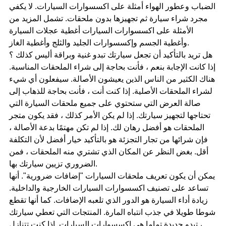
الضباب وعطور الهواء أمثلة على اكسسوارات السيارات. لا يكفي
مجرد شراء سيارة ثم تجهيزها بدون ملحقات. تشمل المزيد من
الأمثلة على اكسسوارات السيارات أغطية عجلات السيارة
وأغطية الجسم وإكسسوارات الجليد والثلج وأغطية الغاز.
هل تريد بالتأكيد أن تجعل سيارتك تبدو غنية وبراقة أليس كذلك ؟
إذا كانت الإجابة بنعم ، فأنت بحاجة إلى شراء الملحقات المناسبة.
هناك الكثير من الناس الذين يعيشون الأصالة. سيفعلون أي شيء
لشراء الملحقات الأصلية. إذا كنت أنت ، فأنت بحاجة للذهاب إلى
صالة العرض التي ستحتوي على جميع ملحقات السيارة التي
تحتاجها لتجهيز سيارتك. إذا لم يكن الأمر كذلك ، فقد يكون متجر
الملحقات هو أفضل رهان لك. إذا لم تكن مهتمًا بدعة الأصالة ،
فإن شرائها من تجار التجزئة هو بالتأكيد خيار أفضل لأن التكلفة
أقل. بغض النظر عن المكان الذي تشتري منه الملحقات ، فمن
الضروري تزيين سيارتك بها.
يمكن أن يكون تعريف ملحقات السيارات "إضافات ضرورية". أنها
تساعد على تصنيف اكسسوارات السيارات الخارجية والداخلية.
زيادة أداء السيارة هو الدور الذي تلعبه الإضافات. كما أنها تقطع
شوطا طويلا في جذب انتباه المارة. المنتجات التي تعطي سيارتك
، تبدو جديدة تماما هي اكسسوارات السيارات. إذا كنت تتنازل