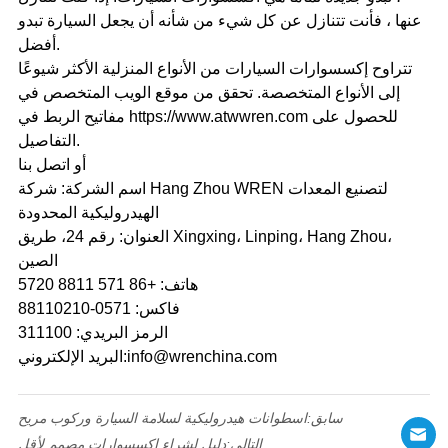
عنها ، فأنت تتنازل عن كل شيء من شأنه أن يجعل السيارة تبدو
أفضل.
تتراوح إكسسوارات السيارات من الأنواع المنزلية الأكثر شيوعًا
إلى الأنواع المتخصصة. تحقق من موقع الويب المتخصص في
مفاتيح الربط في https://www.atwwren.com للحصول على
التفاصيل.
أو اتصل بنا
اسم الشركة: شركة Hang Zhou WREN لتصنيع المعدات
الهيدروليكية المحدودة
العنوان: رقم 24، طريق Xingxing، Linping، Hang Zhou،
الصين
هاتف: +86 571 8811 5720
فاكس: 0571-88110210
الرمز البريدي: 311100
البريد الإلكتروني:info@wrenchina.com
سابق:
اسطوانات هيدروليكية لسلامة السيارة وركوب مريح
التالي:
دليل لشراء اكسسوارات مصمم لأقل