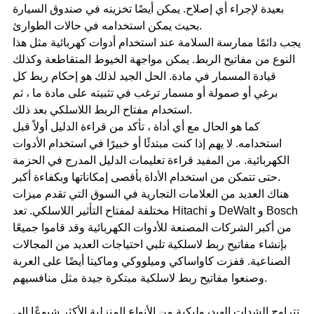
بعيدة لإجراء أي إصلاح. يمكن أيضًا تخزينه في صندوق السيارة
بحيث يمكن استخدامه في حالات الطوارئ.
يجب دائمًا ممارسة السلامة عند استخدام أدوات كهربائية مثل هذا
النوع من مفاتيح الربط. يمكن مواجهة الخيوط المتقاطعة وكذلك
قيادة المسمار في مادة. الحل الجيد لذلك هو إحكام ربط كل
برغي أو صمولة أو مسمار ترغب في تثبيته على مادة ما ، ثم
استخدام مفتاح الربط اللاسلكي بعد ذلك.
كما هو الحال مع أي أداة ، تأكد من قراءة الدليل أولاً قبل
استخدامه. لا يهم إذا كنت مبتدئًا أو خبيرًا في استخدام الأدوات
الكهربائية. من المفيد قراءة تعليمات الدليل المدرج في الحزمة
حتى تتمكن من استخدام الأداة بأقصى إمكاناتها وبكفاءة أكبر.
هناك العديد من العلامات التجارية في السوق التي تقدم ميزات
مختلفة لمفتاح التأثير اللاسلكي. تعد Hitachi و DeWalt و Bosch
من أكبر الشركات المصنعة للأدوات الكهربائية وقد قاموا جميعًا
بإنشاء مفاتيح ربط لاسلكية تلبي احتياجات العديد من المجالات
الصناعية. قفزت كاواساكي وميلووكي وماكيتا أيضًا على العربة
وصنعوا مفاتيح ربط لاسلكية مبتكرة جيدة مثل منافسيهم.
تتراوح الشدات الهيدروليكية من الأنواع المنزلية الأكثر شيوعًا إلى