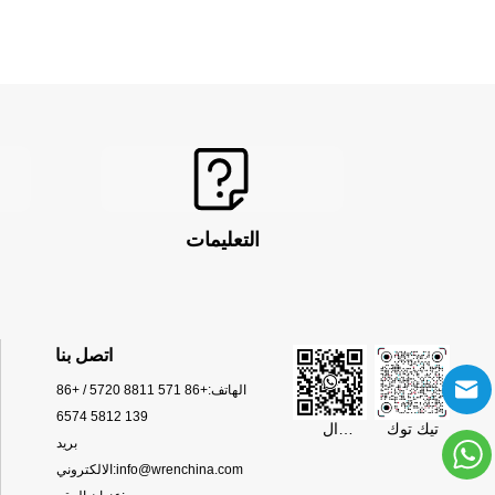
التعليمات
اتصل بنا
الهاتف:
+86 571 8811 5720 / +86
139 5812 6574
تيك توك
ال
بريد
WhatsApp
info@wrenchina.com
الالكتروني: