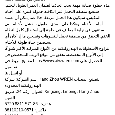
هذه خطوة صيانة مهمة يجب اتخاذها لضمان العمر الطويل للختم.
ستضع منطقة التحمل غير الكافية حمولة كبيرة على أختام
المكبس. سيكون هذا الحمل مرتفعًا جدًا عما يمكن أن تصمد
أمامه الأختام. وهكذا على المدى الطويل ، تفشل الأختام التي
ستنتهي في نهاية المطاف في حاجة إلى استبدال كامل لنظام
الختم. التحقق من منطقة تحمل للتشوهات وتصحيح ما إذا كان أي
سيضمن حياة طويلة للأختام.
تتراوح الأسطوانات الهيدروليكية من الأنواع المنزلية الأكثر شيوعًا
إلى الأنواع المتخصصة. تحقق من موقع الويب المتخصص في
مفاتيح الربط في https://www.atwwren.com للحصول على
التفاصيل.
أو اتصل بنا
اسم الشركة: شركة Hang Zhou WREN لتصنيع المعدات
الهيدروليكية المحدودة
العنوان: رقم 24، طريق Xingxing، Linping، Hang Zhou،
الصين
هاتف: +86 571 8811 5720
فاكس: 0571-88110210