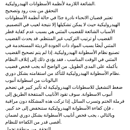
الشائعة اللازمة لأنظمة الأسطوانات الهيدروليكية.
التحقق من بنت رود وتصحيح
تعتبر قضبان الانحناء نادرة جدًا في حالة أنظمة الأسطوانات
الهيدروليكية حيث لا يمكن تشكيلها إلا نتيجة لعيب في التصميم.
الأسباب الشائعة للقضيب المثني هي بسبب عدم كفاية قطر
القضيب أو ترتيب التركيب غير المنتظم. قد يحدث القضيب
المثني أيضًا بسبب المواد ذات الجودة الرديئة المستخدمة في
تصنيع نظام الأسطوانة الهيدروليكية. إذا لم يتم تصحيح القضيب
المثني في الوقت المناسب ، فقد يؤدي ذلك إلى إتلاف النظام
بأكمله على المدى الطويل. من الواضح أنه يجب فحص قضيب
نظام الأسطوانة الهيدروليكية للتأكد من استقامته بشكل دوري.
البالونات من اسطوانة أنبوب
ضغط التشغيل للاسطوانات الهيدروليكية له تأثير كبير في تضخم
أنبوب الاسطوانة. سوف تقود الأنابيب المنتفخة الطريق إلى
فرملة الختم وتسرب السائل. إذا تركت هذه المشكلة دون مراقبة
، فإن كفاءة الأسطوانة الهيدروليكية ستنخفض إلى حد كبير.
وبالتالي ، يجب فحص أنابيب الأسطوانة بشكل دوري لضمان
أقصى قدر من الكفاءة للنظام.
التحقق من منطقة تحمل