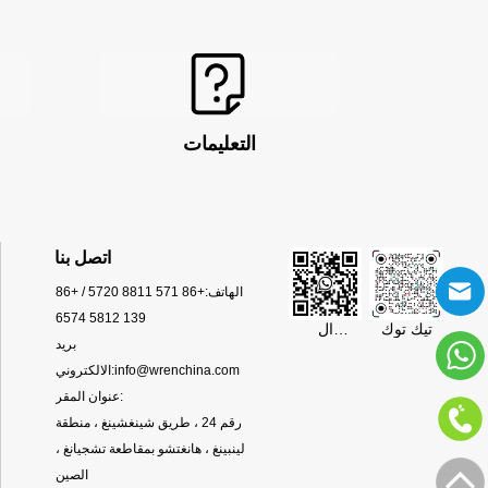
التعليمات
اتصل بنا
الهاتف:
+86 571 8811 5720 / +86
139 5812 6574
تيك توك
ال
بريد
WhatsApp
info@wrenchina.com
الالكتروني:
عنوان المقر:
رقم 24 ، طريق شينغشينغ ، منطقة
لينبينغ ، هانغتشو بمقاطعة تشجيانغ ،
الصين