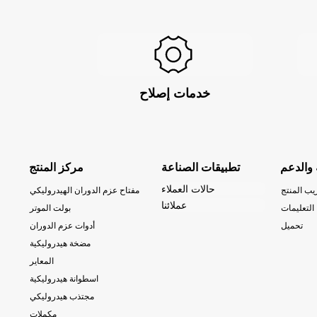
خدمات إصلاح
 والدعم
تطبيقات الصناعة
مركز المنتج
حالات العملاء
يب المنتج
مفتاح عزم الدوران الهيدروليكي
عملائنا
التعليمات
بولت الموتر
تحميل
أدوات عزم الدوران
مضخة هيدروليكية
المعاير
اسطوانة هيدروليكية
مجتذب هيدروليكي
مكملات