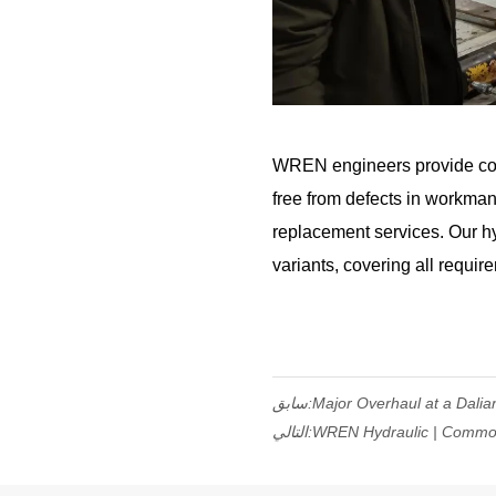
WREN engineers provide comp
free from defects in workman
replacement services. Our h
variants, covering all requir
Major Overhaul at a Dali
سابق:
WREN Hydraulic | Common 
التالي: