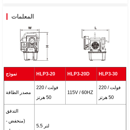
المعلمات
HLP3-30
HLP3-20D
HLP3-20
نموذج
220 فولت /
220 فولت /
115V / 60HZ
مصدر الطاقة
50 هرتز
50 هرتز
التدفق
(منخفض -
5.5 لتر