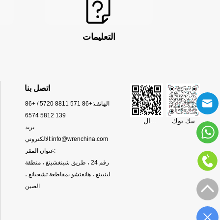
التعليمات
اتصل بنا
الهاتف:
+86 571 8811 5720 / +86
139 5812 6574
تيك توك
ال
بريد
WhatsApp
info@wrenchina.com
الالكتروني:
عنوان المقر:
رقم 24 ، طريق شينغشينغ ، منطقة
لينبينغ ، هانغتشو بمقاطعة تشجيانغ ،
الصين