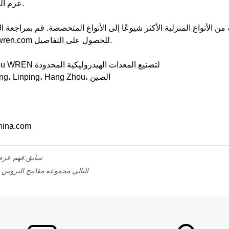
عزم الدوران مهمًا فحسب ، بل مطلوبًا.
 من الأنواع المنزلية الأكثر شيوعًا إلى الأنواع المتخصصة. قم بمراجع
الشدات على https://www.atwwren.com للحصول على التفاصيل.
اسم الشركة: شركة Hang Zhou WREN لتصنيع المعدات الهيدروليكية المحدودة
العنوان: رقم 24، طريق Xingxing، Linping، Hang Zhou، الصين
البريد الإلكترو
سابق:
فهم عزم 
التالي:
مجموعة مفاتيح التروس ال