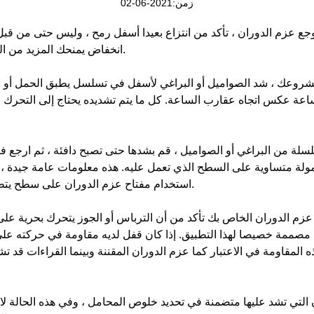
زمن:2021-06-02
ء على وجع عزم الدوران ، تأكد من انتزاع بعيدا أسفل رمح ، وليس حتى من قبل
انخفاض يمنحك المزيد من النفوذ والسيطرة على وجع وقفل.
ظر إلى مشروعك ، شد الصواميل أو البراغي لأسفل في تسلسل يطبق الحمل أو
عة عكس اتجاه عقارب الساعة. كل ما يتم تشديده يحتاج إلى التحرك ل
على سلسلة من البراغي أو الصواميل ، قم بشدها حتى تصبح دافئة ، ثم ارجع 
ولة متساوية على السطح الذي تعمل عليه. هذه معلومات عامة جيدة ، و
استخدام مفتاح عزم الدوران على سطح يتطلب ضغطًا محددًا لعزم الدوران.
م وجع عزم الدوران الخاص بك تأكد من أن الترباس أو الجوز يتحرك بحرية ع
مصممة خصيصا لهذا التطبيق. إذا كان قفل لديه مقاومة في حركته 
 المقاومة في الاعتبار كما عزم الدوران المقننة وبينما القراءات قد ت
لتي تشد عليها متضمنة في تحديد خلوص المحامل ، وفي هذه الحالة لا 