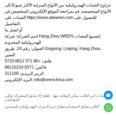
تتراوح الشدات الهيدروليكية من الأنواع المنزلية الأكثر شيوعًا إلى
الأنواع المتخصصة. قم بمراجعة الموقع الإلكتروني المتخصص في
الشدات على https://www.atwwren.com للحصول على
التفاصيل.
أو اتصل بنا
اسم الشركة: شركة Hang Zhou WREN لتصنيع المعدات
الهيدروليكية المحدودة
العنوان: رقم 24، طريق Xingxing، Linping، Hang Zhou،
الصين
هاتف: +86 571 8811 5720
فاكس: 0571-88110210
الرمز البريدي: 311100
البريد الإلكتروني: info@wrenchina.com
سابق:
المشتركة ولكن (t) الشدات في الغالب يمكن الوقاية منها - طفح
الحفاضات
التالي:
نصائح لاستخدام مفتاح عزم الدوران الهيدروليكي للمبتدئين