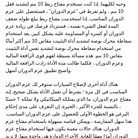
وجيه لكليهما. إذا كنت تستخدم مفتاح ربط 10 مم لتشديد قفل
10 مم ، ولم تفرط في "عزم الدوران" ، فستحصل على عزم
الدوران المناسب. إذا استخدمت مفتاح ربط يبلغ طوله ضعف
المدة لفعل الشيء نفسه ، فستزداد فرصك في زيادة عزم
الدوران أو كسره أو المساومة عليه بشكل كبير. يعد استخدام
سقاطة محرك بوصة لتشديد أداة التثبيت مقاس 10 مم أكثر أمانًا
من استخدام سقاطة محرك بوصة لتشديد نفس أداة التثبيت
مقاس 10 مم. هذه مسألة بسيطة لفهم قوى الرافعة المالية
وعزم الدوران ، فكلما طالت مدة الأداة زادت الرافعة المالية
وأصبح تطبيق عزم الدوران أسهل.
هناك أداة أخرى لإصلاح السيارات ستوفر لك عزم الدوران
المناسب في كل مرة ؛ بشرط أن تعمل الأداة بشكل صحيح. إنه
مفتاح عزم الدوران. ما الذي يمتلكه الميكانيكي ولا تملكه ؟ حسنًا
، بالنسبة للجزء الأكبر ، الخبرة. إن التعرف على مدى إحكام
البرغي هو الخطوة الأولى للحصول على عزم الدوران المناسب.
هذا سهل الممارسة ، ويمكن قياسه بسهولة باستخدام مفتاح عزم
الدوران. هناك حالات معينة يكون فيها استخدام مفتاح عزم
الدوران أمرًا مهمًا للغاية. الأجزاء الدوارة هي واحدة منها. لا تريد